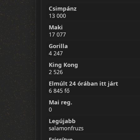
Csimpánz
13 000
Maki
17 077
Gorilla
4 247
King Kong
2 526
Elmúlt 24 órában itt járt
6 845 fő
Mai reg.
0
Legújabb
salamonfruzs
Frissítve