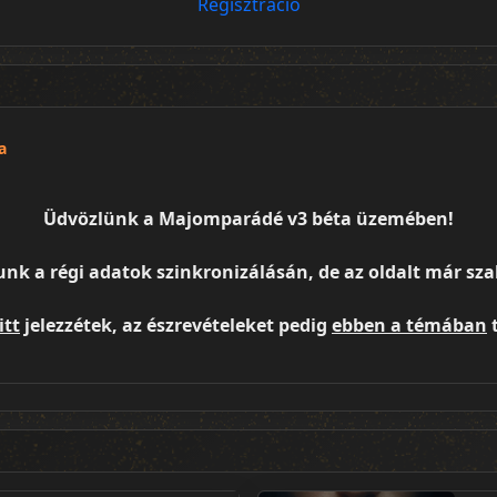
Regisztráció
a
Üdvözlünk a Majomparádé v3 béta üzemében!
unk a régi adatok szinkronizálásán, de az oldalt már s
itt
jelezzétek, az észrevételeket pedig
ebben a témában
t