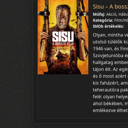
Sisu – A boss
Műfaj:
Akció, Háb
Kategória:
Film/H
IMDb értékelés:
Olyan, mintha vé
utolsó túlélők 
1946 van, és Fin
Szovjetunióba é
hallgatag ember.
tájon élt. Az eg
és ő most azért 
kis faházért, am
teherautóra pako
felé: olyan helye
ahol békében, m
emlékezve élhet