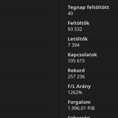
Tegnap feltöltött
40
Feltöltők
93 532
Letöltők
7 394
Kapcsolatok
105 615
Rekord
257 236
F/L Arány
1262%
Forgalom
1.996,01 PiB
Sebesség