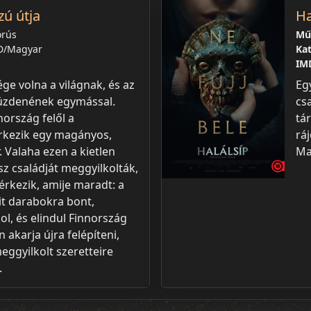
zú útja
Ha
orús
Műf
D/Magyar
Kat
IMD
ge volna a világnak, és az
Eg
küzdenének egymással.
cs
nország felől a
tá
rkezik egy magányos,
rá
 Valaha ezen a kietlen
Ma
ész családját meggyilkolták,
érkezik, amije maradt: a
it darabokra bont,
l, és elindul Finnország
n akarja újra felépíteni,
eggyilkolt szeretteire
.