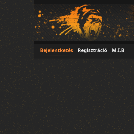
Bejelentkezés
Regisztráció
M.I.B