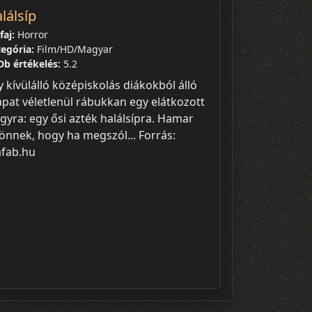
lálsíp
aj:
Horror
egória:
Film/HD/Magyar
b értékelés:
5.2
y kívülálló középiskolás diákokból álló
apat véletlenül rábukkan egy elátkozott
rgyra: egy ősi azték halálsípra. Hamar
jönnek, hogy ha megszól... Forrás:
fab.hu